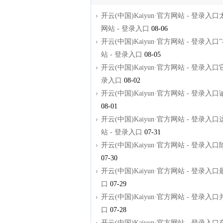
开云(中国)Kaiyun·官方网站 - 登录
网站 - 登录入口
08-06
开云(中国)Kaiyun·官方网站 - 登录入
站 - 登录入口
08-05
开云(中国)Kaiyun·官方网站 - 登录入口
录入口
08-02
开云(中国)Kaiyun·官方网站 - 登录入
08-01
开云(中国)Kaiyun·官方网站 - 登录
站 - 登录入口
07-31
开云(中国)Kaiyun·官方网站 - 登录入
07-30
开云(中国)Kaiyun·官方网站 - 登录入
口
07-29
开云(中国)Kaiyun·官方网站 - 登录入口并
口
07-28
开云(中国)Kaiyun·官方网站 - 登录入