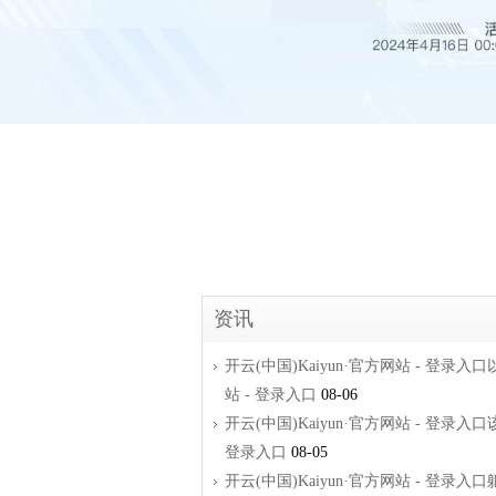
资讯
开云(中国)Kaiyun·官方网站 - 登录
站 - 登录入口
08-06
开云(中国)Kaiyun·官方网站 - 登录入口该
登录入口
08-05
开云(中国)Kaiyun·官方网站 - 登录入