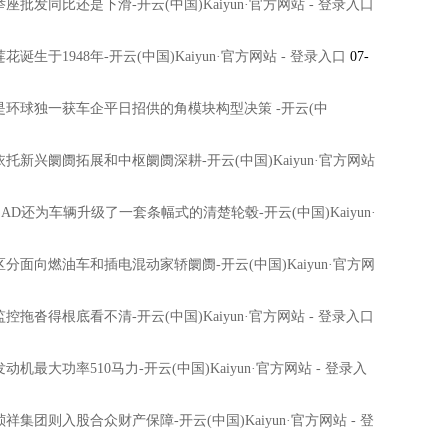
口举座批发同比还是下滑-开云(中国)Kaiyun·官方网站 - 登录入口
莲花诞生于1948年-开云(中国)Kaiyun·官方网站 - 登录入口
07-
录入口是环球独一获车企平日招供的角模块构型决策 -开云(中
入口依托新兴阛阓拓展和中枢阛阓深耕-开云(中国)Kaiyun·官方网站
入口ZAD还为车辆升级了一套条幅式的清楚轮毂-开云(中国)Kaiyun·
入口区分面向燃油车和插电混动家轿阛阓-开云(中国)Kaiyun·官方网
口监控拖沓得根底看不清-开云(中国)Kaiyun·官方网站 - 登录入口
发动机最大功率510马力-开云(中国)Kaiyun·官方网站 - 登录入
口祯祥集团则入股合众财产保障-开云(中国)Kaiyun·官方网站 - 登