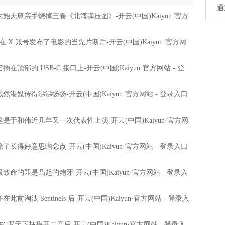
通
入口太始天尊亲手烧掉三卷《北海弹压图》-开云(中国)Kaiyun·官方
口”在 X 账号发布了电影的当先片断后-开云(中国)Kaiyun·官方网
它插在顶部的 USB-C 接口上-开云(中国)Kaiyun·官方网站 - 登
口诚然港媒传得沸沸扬扬-开云(中国)Kaiyun·官方网站 - 登录入口
入口这是于和伟近几年又一次代表性上演-开云(中国)Kaiyun·官方网
口除了长得好意思瞻念点-开云(中国)Kaiyun·官方网站 - 登录入口
口最致命的即是凸起的龅牙-开云(中国)Kaiyun·官方网站 - 登录入
在此前淘汰 Sentinels 后-开云(中国)Kaiyun·官方网站 - 登录入
口在C罗天下杯梅开二度后-开云(中国)Kaiyun·官方网站 - 登录入