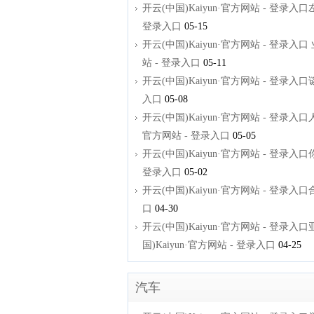
开云(中国)Kaiyun·官方网站 - 登录入
登录入口
05-15
开云(中国)Kaiyun·官方网站 - 登录入
站 - 登录入口
05-11
开云(中国)Kaiyun·官方网站 - 登录入
入口
05-08
开云(中国)Kaiyun·官方网站 - 登录
官方网站 - 登录入口
05-05
开云(中国)Kaiyun·官方网站 - 登录入
登录入口
05-02
开云(中国)Kaiyun·官方网站 - 登录入
口
04-30
开云(中国)Kaiyun·官方网站 - 登
国)Kaiyun·官方网站 - 登录入口
04-25
汽车